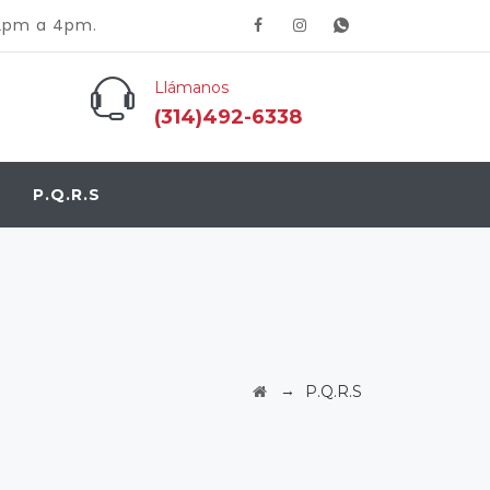
 2pm a 4pm.
Llámanos
(314)492-6338
P.Q.R.S
→
P.Q.R.S